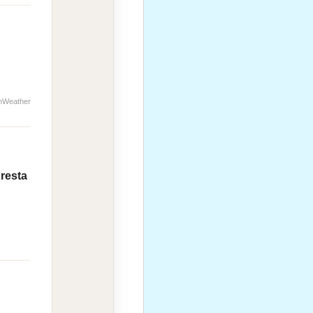
nWeather
 resta