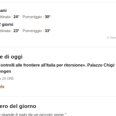
ani
ttinata :
24°
·
Pomeriggio :
30°
2 giorni
ttinata :
23°
·
Pomeriggio :
33°
© Ope
ie di oggi
trolli alle frontiere all’Italia per ritorsione». Palazzo Chigi:
engen
le 24 ORE
olo
ero del giorno
ù grande è nato da un piccolo seme.”