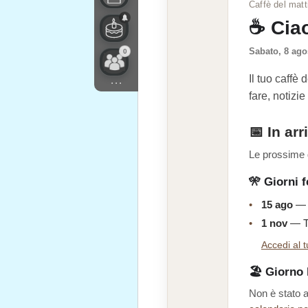
Caffè del matt
☕ Cia
Sabato, 8 ago
0
Il tuo caffè
...
fare, notizi
📅 In arr
Le prossime 
🎌 Giorni f
•
15 ago
— 
•
1 nov
— T
Accedi al 
🏖️ Giorno 
Non è stato a