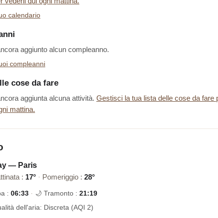
r vederli qui ogni mattina.
tuo calendario
anni
ancora aggiunto alcun compleanno.
 tuoi compleanni
lle cose da fare
ncora aggiunta alcuna attività.
Gestisci la tua lista delle cose da fare 
gni mattina.
o
y — Paris
ttinata :
17°
·
Pomeriggio :
28°
ba :
06:33
·
🌙 Tramonto :
21:19
alità dell'aria: Discreta (AQI 2)