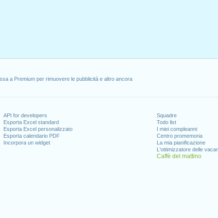
ssa a Premium per rimuovere le pubblicità e altro ancora
API for developers
Squadre
Esporta Excel standard
Todo list
Esporta Excel personalizzato
I miei compleanni
Esporta calendario PDF
Centro promemoria
Incorpora un widget
La mia pianificazione
L'ottimizzatore delle vaca
Caffè del mattino