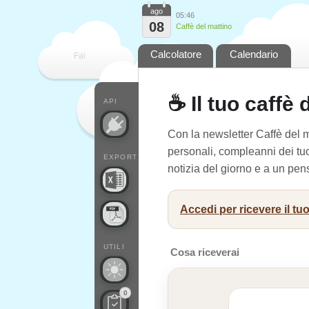
ago
05:46
08
Caffè del mattino
Calcolatore
Calendario
Fai
contare
☕ Il tuo caffè 
API
Con la newsletter Caffè del ma
personali, compleanni dei tuoi
EXPORT
notizia del giorno e a un pens
Accedi per ricevere il tuo
UTILI
Cosa riceverai
0