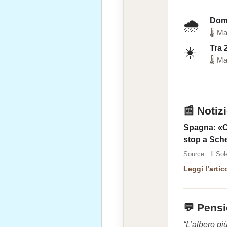
Dom
🌧️
🌡 Ma
Tra 
☀️
🌡 Ma
📰 Notiz
Spagna: «Con
stop a Sch
Source : Il So
Leggi l’artic
💬 Pensi
“L’albero pi