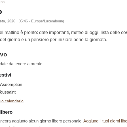
ino
o
sto, 2026
· 05:46 · Europe/Luxembourg
 del mattino è pronto: date importanti, meteo di oggi, lista delle c
e del giorno e un pensiero per iniziare bene la giornata.
ivo
date da tenere a mente.
estivi
Assomption
oussaint
tuo calendario
libero
ncora aggiunto alcun giorno libero personale.
Aggiungi i tuoi giorni libe