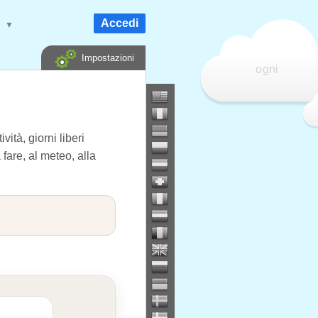
Accedi
e
▼
Impostazioni
ogni
ità, giorni liberi
 fare, al meteo, alla