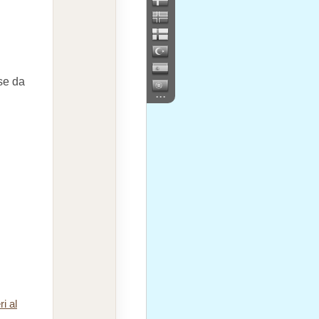
ose da
...
ri al