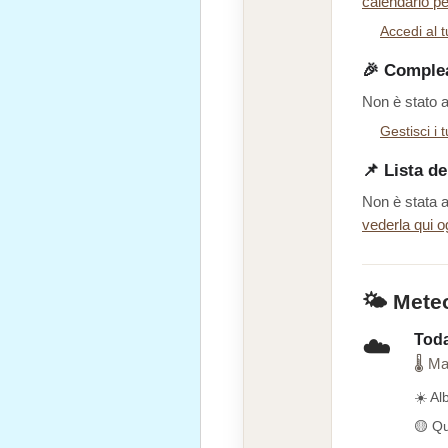
calendario pe
Accedi al 
🎉 Comple
Non è stato 
Gestisci i
📌 Lista de
Non è stata a
vederla qui o
🌤️ Mete
Toda
☁️
🌡 Ma
☀️ Al
🟡 Qu