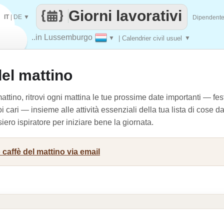
Giorni lavorativi
IT
|
DE
▼
Dipendent
..in Lussemburgo
▼
| Calendrier civil usuel
▼
del mattino
ttino, ritrovi ogni mattina le tue prossime date importanti — festiv
 cari — insieme alle attività essenziali della tua lista di cose da
iero ispiratore per iniziare bene la giornata.
 caffè del mattino via email