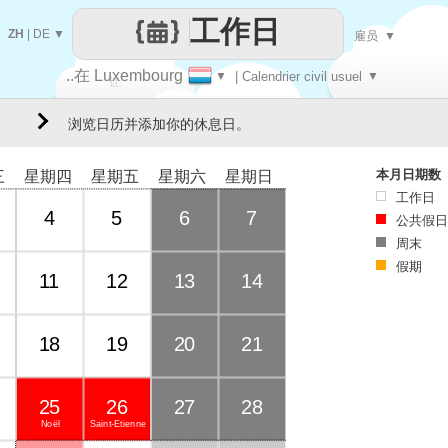
工作日
ZH
|
DE
▼
雇员
▼
..在 Luxembourg
▼
| Calendrier civil usuel
▼
让
浏览日历并添加你的休息日。
每一天
本月日期数
三
星期四
星期五
星期六
星期日
工作日
4
5
6
7
公共假日
周末
假期
11
12
13
14
18
19
20
21
25
26
27
28
Noël
Saint-Étienne