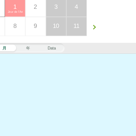
1
2
3
4
Jour de l'An
8
9
10
11
月
年
Data