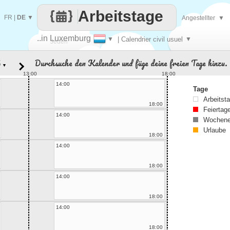
Arbeitstage
FR
|
DE
▼
Angestellter
▼
..in Luxemburg
▼
| Calendrier civil usuel
▼
Jeden
Durchsuche den Kalender und füge deine freien Tage hinzu.
▼
Tag
13:00
18:00
14:00
Tage
Arbeitst
18:00
Feiertag
14:00
Wochene
Urlaube
18:00
14:00
18:00
14:00
18:00
14:00
18:00