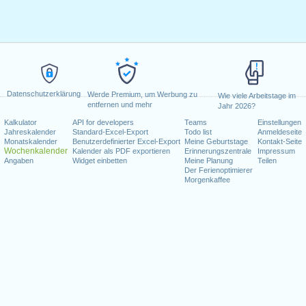
Datenschutzerklärung
Werde Premium, um Werbung zu
Wie viele Arbeitstage im
entfernen und mehr
Jahr 2026?
Kalkulator
API for developers
Teams
Einstellungen
Jahreskalender
Standard-Excel-Export
Todo list
Anmeldeseite
Monatskalender
Benutzerdefinierter Excel-Export
Meine Geburtstage
Kontakt-Seite
Wochenkalender
Kalender als PDF exportieren
Erinnerungszentrale
Impressum
Angaben
Widget einbetten
Meine Planung
Teilen
Der Ferienoptimierer
Morgenkaffee