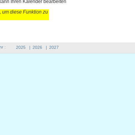
kann Ihren Kalender bearbeiten
, um diese Funktion zu
hr :
2025
|
2026
|
2027