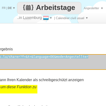
Arbeitstage
FR
|
DE
▼
Angestellter
▼
..in Luxemburg
▼
| Calendrier civil usuel
▼
Jeden
Tag
Ergebnis
kann Ihren Kalender als schreibgeschützt anzeigen
 um diese Funktion zu