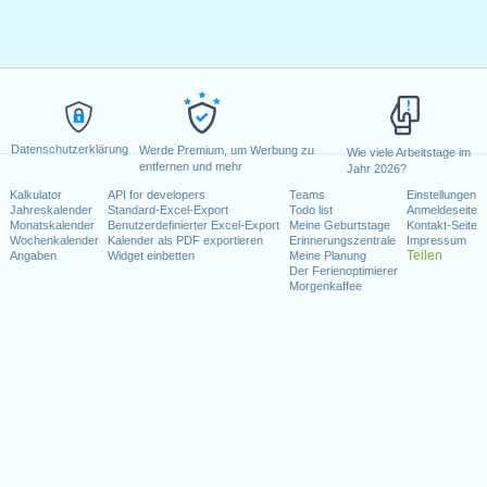
Datenschutzerklärung
Werde Premium, um Werbung zu
Wie viele Arbeitstage im
entfernen und mehr
Jahr 2026?
Kalkulator
API for developers
Teams
Einstellungen
Jahreskalender
Standard-Excel-Export
Todo list
Anmeldeseite
Monatskalender
Benutzerdefinierter Excel-Export
Meine Geburtstage
Kontakt-Seite
Wochenkalender
Kalender als PDF exportieren
Erinnerungszentrale
Impressum
Teilen
Angaben
Widget einbetten
Meine Planung
Der Ferienoptimierer
Morgenkaffee