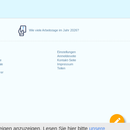
Wie viele Arbeitstage im Jahr 2026?
Einstellungen
Anmeldeseite
e
Kontakt-Seite
le
Impressum
Teilen
rer
Def
igen anzuzeigen. Lesen Sie hier bitte
unsere