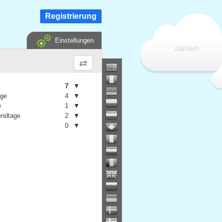
Registrierung
Einstellungen
zählen
7
▼
age
4
▼
e
1
▼
ndtage
2
▼
0
▼