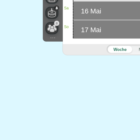
Sa
16 Mai
0
So
17 Mai
...
Woche