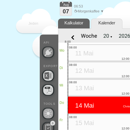
Aug
06:53
07
☕
Morgenkaffee ▼
Kalkulator
Kalender
Jeden
Woche
▼
Tag
8:00
API
08:00
Mo
11 Mai
12:00
08:00
EXPORT
Di
12 Mai
12:00
08:00
Mi
13 Mai
12:00
Do
14 Mai
TOOLS
Chris
08:00
Fr
15 Mai
0
12:00