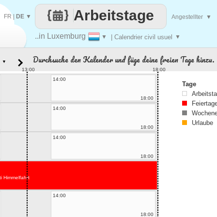
Arbeitstage
FR
|
DE
▼
Angestellter
▼
..in Luxemburg
▼
| Calendrier civil usuel
▼
Durchsuche den Kalender und füge deine freien Tage hinzu.
▼
13:00
18:00
14:00
Tage
Arbeitst
18:00
Feiertag
14:00
Wochene
Urlaube
18:00
14:00
18:00
ti Himmelfahrt
14:00
18:00