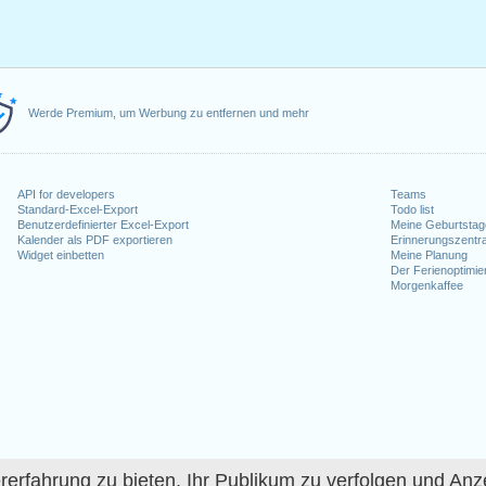
Werde Premium, um Werbung zu entfernen und mehr
API for developers
Teams
Standard-Excel-Export
Todo list
Benutzerdefinierter Excel-Export
Meine Geburtstag
Kalender als PDF exportieren
Erinnerungszentra
Widget einbetten
Meine Planung
Der Ferienoptimie
Morgenkaffee
fahrung zu bieten, Ihr Publikum zu verfolgen und Anze