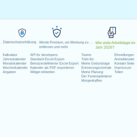
r 2024
 2024
ai 2024
 2024
ai 2024
g, 15. August 2024
ember 2024
Datenschutzerklärung
Werde Premium, um Werbung zu
Wie viele Arbeitstage im
. Dezember 2024
entfernen und mehr
Jahr 2026?
. Dezember 2024
Kalkulator
API for developers
Teams
Einstellungen
Jahreskalender
Standard-Excel-Export
Todo list
Anmeldeseite
Monatskalender
Benutzerdefinierter Excel-Export
Meine Geburtstage
Kontakt-Seite
Wochenende fallen
Wochenkalender
Kalender als PDF exportieren
Erinnerungszentrale
Impressum
Angaben
Widget einbetten
Meine Planung
Teilen
Juni 2024
Der Ferienoptimierer
Morgenkaffee
kalender für 2024
n 2023 in Luxemburg (Calendrier civil usuel)?
n 2025 in Luxemburg (Calendrier civil usuel)?