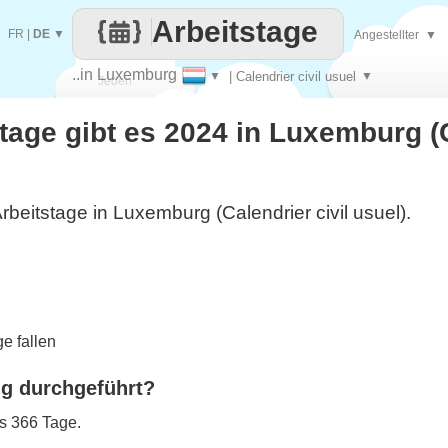
Arbeitstage
FR
|
DE
▼
Angestellter
▼
..in Luxemburg
▼
| Calendrier civil usuel
▼
Jeden
stage gibt es 2024 in Luxemburg (
Tag
rbeitstage in Luxemburg (Calendrier civil usuel).
e fallen
ng durchgeführt?
es 366 Tage.