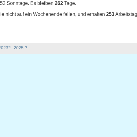
 52 Sonntage. Es bleiben
262
Tage.
ie nicht auf ein Wochenende fallen, und erhalten
253
Arbeitstag
s 2024 in Luxemburg (Calendrier civil usuel)?
 2023?
2025 ?
2024 in Luxemburg (Calendrier civil usuel).
bt es im Jahr 2024?
Jahr 2024.
hat 366 Tage.
024 auf Werktage?
 auf Werktage.
 Werktage fallen