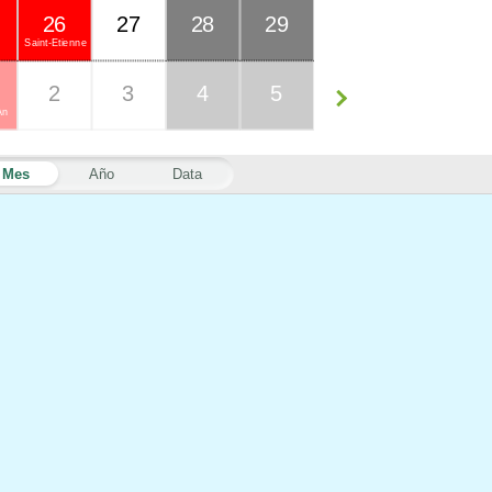
26
27
28
29
Saint-Étienne
2
3
4
5
An
Mes
Año
Data