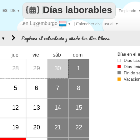
Días laborables
ES
|
DE
▼
Empleado
..en Luxemburgo
▼
| Calendrier civil usuel
▼
Haz
Explora el calendario y añade tus días libres.
▼
que
Días en el 
jue
vie
sáb
dom
Días lab
Días fer
28
29
30
1
Fin de 
Vacacio
5
6
7
8
12
13
14
15
19
20
21
22