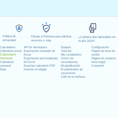
Política de
Pásate a Premium para eliminar
¿Cuántos días laborables en
privacidad
anuncios y más
el año 2026?
Calculadora
API for developers
Equipos
Configuración
Calendario anual
Exportación estándar de
Todo list
Página de inicio de
Calendario
Excel
Mis cumpleaños
sesión
mensual
Exportación personalizada
Centro de
Página de contacto
Calendario
de Excel
recordatorios
Aviso legal
semanal
Exportar calendario PDF
Mi planificación
Compartir
Data
Insertar un widget
El optimizador de
vacaciones
Café de la mañana