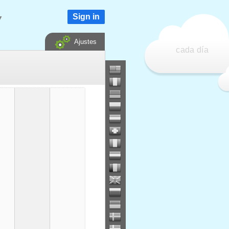
Sign in
▼
Ajustes
cada día