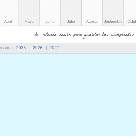
Abril
Mayo
Junio
Julio
Agosto
Septiembre
Octu
⚠ Inicia sesión para guardar tus cumpleaños 
n año :
2025
|
2026
|
2027