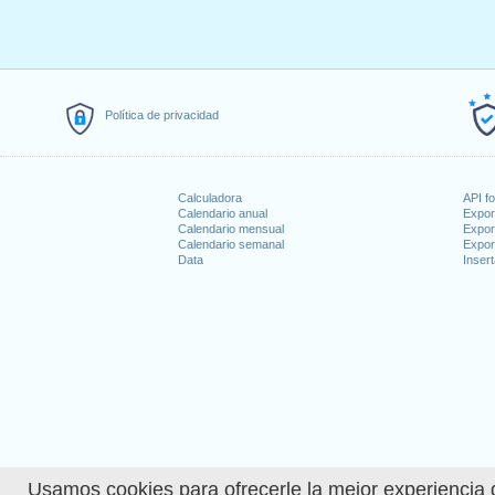
Política de privacidad
Calculadora
API f
Calendario anual
Expor
Calendario mensual
Expor
Calendario semanal
Expor
Data
Insert
Usamos cookies para ofrecerle la mejor experiencia d