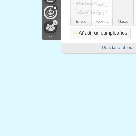
¡disfrútalo!
Enero
Febrero
Marzo
0
+
Añadir un cumpleaños
...
Días laborables e