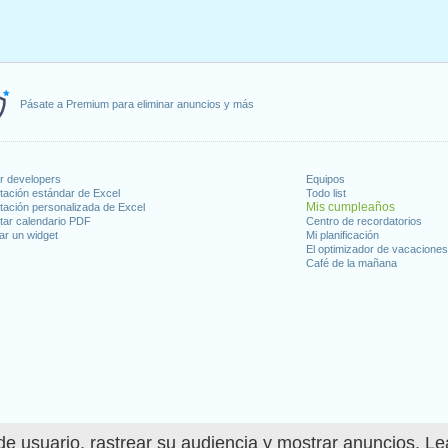
Pásate a Premium para eliminar anuncios y más
or developers
Equipos
tación estándar de Excel
Todo list
Mis cumpleaños
tación personalizada de Excel
tar calendario PDF
Centro de recordatorios
ar un widget
Mi planificación
El optimizador de vacacione
Café de la mañana
e usuario, rastrear su audiencia y mostrar anuncios. L