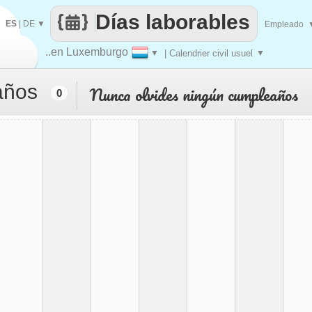
Días laborables
ES
|
DE
▼
Empleado
..en Luxemburgo
▼
| Calendrier civil usuel
▼
años
Nunca olvides ningún cumpleaños
0