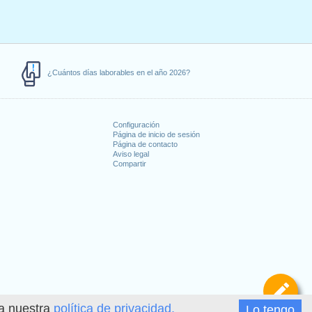
¿Cuántos días laborables en el año 2026?
Configuración
Página de inicio de sesión
Página de contacto
Aviso legal
Compartir
s
De
ea nuestra
política de privacidad.
Lo tengo