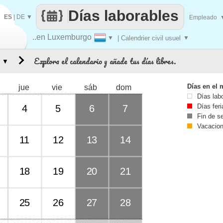
Días laborables
ES
|
DE
▼
Empleado
..en Luxemburgo
▼
| Calendrier civil usuel
▼
Explora el calendario y añade tus días libres.
▼
Días en el 
jue
vie
sáb
dom
Días lab
Días fer
4
5
6
7
Fin de 
Vacacio
11
12
13
14
18
19
20
21
25
26
27
28