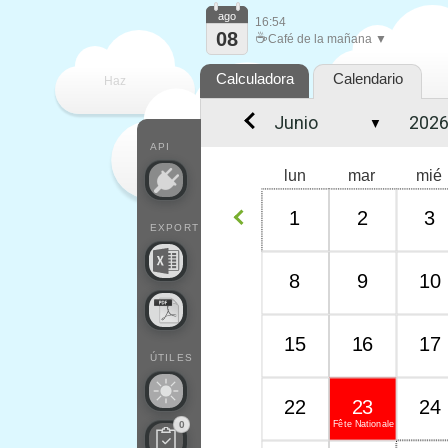
ago
16:54
08
☕
Café de la mañana ▼
Calculadora
Calendario
Haz
▼
que
API
lun
mar
mié
1
2
3
EXPORT
8
9
10
15
16
17
ÚTILES
22
23
24
Fête Nationale
0