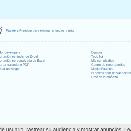
Pásate a Premium para eliminar anuncios y más
for developers
Equipos
ortación estándar de Excel
Todo list
ortación personalizada de Excel
Mis cumpleaños
ortar calendario PDF
Centro de recordatorios
rtar un widget
Mi planificación
El optimizador de vacacion
Café de la mañana
e usuario, rastrear su audiencia y mostrar anuncios. L