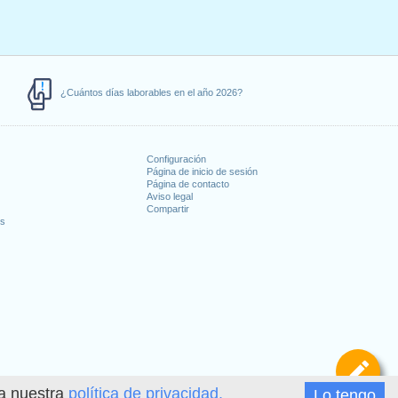
¿Cuántos días laborables en el año 2026?
Configuración
Página de inicio de sesión
Página de contacto
Aviso legal
Compartir
es
De
ea nuestra
política de privacidad.
Lo tengo