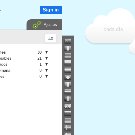
Sign in
▼
Ajustes
cada día
mes
30
▼
orables
21
▼
iados
1
▼
semana
8
▼
nes
0
▼