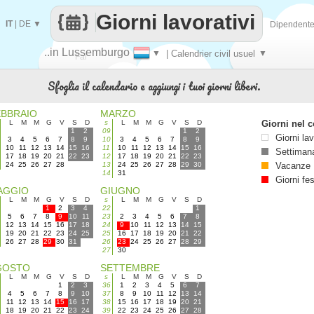
Giorni lavorativi
IT
|
DE
▼
Dipendent
..in Lussemburgo
▼
| Calendrier civil usuel
▼
Fai
Sfoglia il calendario e aggiungi i tuoi giorni liberi.
contare
EBBRAIO
MARZO
L
M
M
G
V
S
D
s
L
M
M
G
V
S
D
Giorni nel c
1
2
09
1
2
Giorni lav
3
4
5
6
7
8
9
10
3
4
5
6
7
8
9
10
11
12
13
14
15
16
11
10
11
12
13
14
15
16
Settimana
17
18
19
20
21
22
23
12
17
18
19
20
21
22
23
24
25
26
27
28
13
24
25
26
27
28
29
30
Vacanze
14
31
Giorni fes
AGGIO
GIUGNO
L
M
M
G
V
S
D
s
L
M
M
G
V
S
D
1
2
3
4
22
1
5
6
7
8
9
10
11
23
2
3
4
5
6
7
8
12
13
14
15
16
17
18
24
9
10
11
12
13
14
15
19
20
21
22
23
24
25
25
16
17
18
19
20
21
22
26
27
28
29
30
31
26
23
24
25
26
27
28
29
27
30
GOSTO
SETTEMBRE
L
M
M
G
V
S
D
s
L
M
M
G
V
S
D
1
2
3
36
1
2
3
4
5
6
7
4
5
6
7
8
9
10
37
8
9
10
11
12
13
14
11
12
13
14
15
16
17
38
15
16
17
18
19
20
21
18
19
20
21
22
23
24
39
22
23
24
25
26
27
28