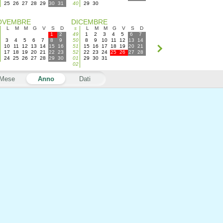
25
26
27
28
29
30
31
40
29
30
OVEMBRE
DICEMBRE
L
M
M
G
V
S
D
s
L
M
M
G
V
S
D
1
2
49
1
2
3
4
5
6
7
3
4
5
6
7
8
9
50
8
9
10
11
12
13
14
10
11
12
13
14
15
16
51
15
16
17
18
19
20
21
17
18
19
20
21
22
23
52
22
23
24
25
26
27
28
24
25
26
27
28
29
30
01
29
30
31
02
Mese
Anno
Dati