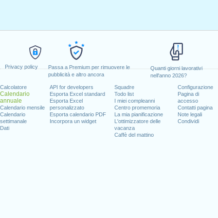
Privacy policy
Passa a Premium per rimuovere le
Quanti giorni lavorativi
pubblicità e altro ancora
nell'anno 2026?
Calcolatore
API for developers
Squadre
Configurazione
Calendario
Esporta Excel standard
Todo list
Pagina di
annuale
Esporta Excel
I miei compleanni
accesso
Calendario mensile
personalizzato
Centro promemoria
Contatti pagina
Calendario
Esporta calendario PDF
La mia pianificazione
Note legali
settimanale
Incorpora un widget
L'ottimizzatore delle
Condividi
Dati
vacanza
Caffè del mattino