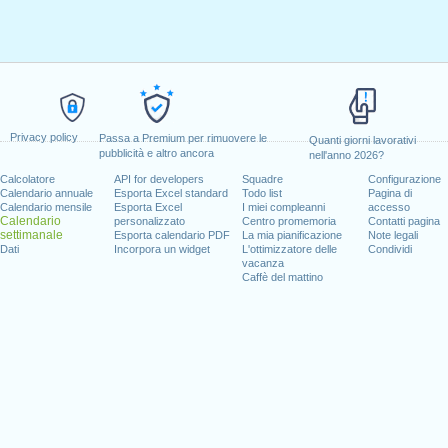
Privacy policy
Passa a Premium per rimuovere le
Quanti giorni lavorativi
pubblicità e altro ancora
nell'anno 2026?
Calcolatore
API for developers
Squadre
Configurazione
Calendario annuale
Esporta Excel standard
Todo list
Pagina di
Calendario mensile
Esporta Excel
I miei compleanni
accesso
Calendario
personalizzato
Centro promemoria
Contatti pagina
settimanale
Esporta calendario PDF
La mia pianificazione
Note legali
Dati
Incorpora un widget
L'ottimizzatore delle
Condividi
vacanza
Caffè del mattino