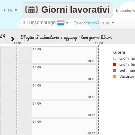
Giorni lavorativi
IT
|
DE
▼
Dipendent
..in Lussemburgo
▼
| Calendrier civil usuel
▼
Fai
Sfoglia il calendario e aggiungi i tuoi giorni liberi.
contare
13:00
18:00
14:00
Giorni
Giorni la
18:00
Giorni fe
14:00
Settiman
Vacanze
18:00
14:00
18:00
14:00
18:00
14:00
18:00