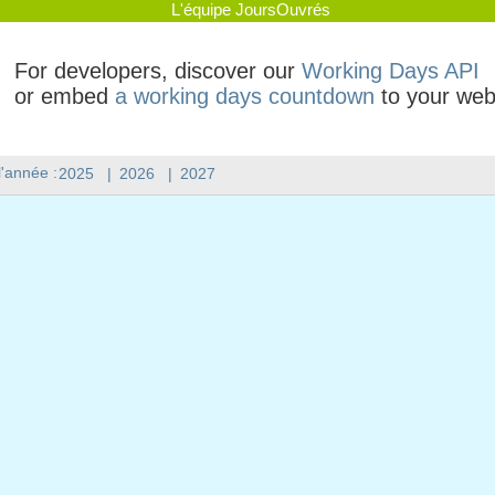
L'équipe JoursOuvrés
For developers, discover our
Working Days API
or embed
a working days countdown
to your web
l'année :
2025
|
2026
|
2027