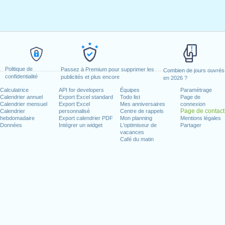
Politique de
Passez à Premium pour supprimer les
Combien de jours ouvrés
confidentialité
publicités et plus encore
en 2026 ?
Calculatrice
API for developers
Équipes
Paramétrage
Calendrier annuel
Export Excel standard
Todo list
Page de
Calendrier mensuel
Export Excel
Mes anniversaires
connexion
Page de contact
Calendrier
personnalisé
Centre de rappels
hebdomadaire
Export calendrier PDF
Mon planning
Mentions légales
Données
Intégrer un widget
L'optimiseur de
Partager
vacances
Café du matin