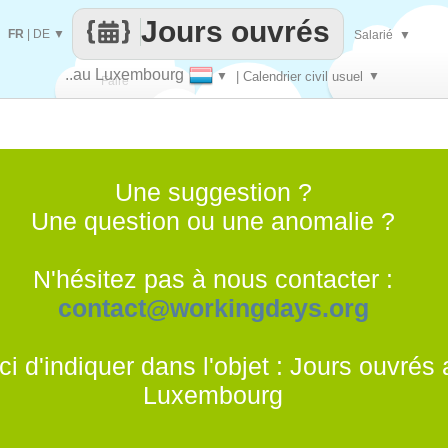
Jours ouvrés
FR
|
DE
▼
Salarié
▼
..au Luxembourg
▼
| Calendrier civil usuel
▼
Faire
que
Une suggestion ?
Une question ou une anomalie ?
N'hésitez pas à nous contacter :
contact@workingdays.org
i d'indiquer dans l'objet : Jours ouvrés
Luxembourg