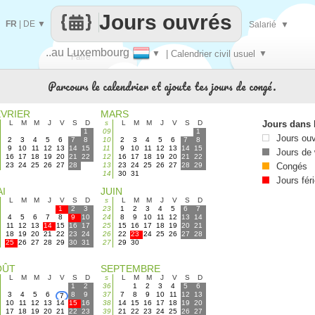
Jours ouvrés
FR
|
DE
▼
Salarié
▼
..au Luxembourg
▼
| Calendrier civil usuel
▼
Faire
Parcours le calendrier et ajoute tes jours de congé.
que
ÉVRIER
MARS
L
M
M
J
V
S
D
s
L
M
M
J
V
S
D
Jours dans 
1
09
1
Jours ou
2
3
4
5
6
7
8
10
2
3
4
5
6
7
8
9
10
11
12
13
14
15
11
9
10
11
12
13
14
15
Jours de
16
17
18
19
20
21
22
12
16
17
18
19
20
21
22
23
24
25
26
27
28
13
23
24
25
26
27
28
29
Congés
14
30
31
Jours fér
I
JUIN
L
M
M
J
V
S
D
s
L
M
M
J
V
S
D
1
2
3
23
1
2
3
4
5
6
7
4
5
6
7
8
9
10
24
8
9
10
11
12
13
14
11
12
13
14
15
16
17
25
15
16
17
18
19
20
21
18
19
20
21
22
23
24
26
22
23
24
25
26
27
28
25
26
27
28
29
30
31
27
29
30
OÛT
SEPTEMBRE
L
M
M
J
V
S
D
s
L
M
M
J
V
S
D
1
2
36
1
2
3
4
5
6
3
4
5
6
8
9
37
7
8
9
10
11
12
13
7
10
11
12
13
14
15
16
38
14
15
16
17
18
19
20
17
18
19
20
21
22
23
39
21
22
23
24
25
26
27