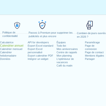
Politique de
Passez à Premium pour supprimer les
Combien de jours ouvrés
confidentialité
publicités et plus encore
en 2026 ?
Calculatrice
API for developers
Équipes
Paramétrage
Calendrier annuel
Export Excel standard
Todo list
Page de
Calendrier mensuel
Export Excel
Mes anniversaires
connexion
Calendrier
personnalisé
Centre de rappels
Page de contact
hebdomadaire
Export calendrier PDF
Mon planning
Mentions légales
Données
Intégrer un widget
L'optimiseur de
Partager
vacances
Café du matin