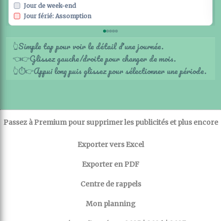
Jour de week-end
Jour férié: Assomption
Simple tap pour voir le détail d'une journée.
👆
Glissez gauche/droite pour changer de mois.
👈
👉
Appui long puis glissez pour sélectionner une période.
👆
⏱️
👉
Passez à Premium pour supprimer les publicités et plus encore
Exporter vers Excel
Exporter en PDF
Centre de rappels
Mon planning