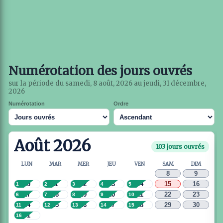
Numérotation des jours ouvrés
sur la période du samedi, 8 août, 2026 au jeudi, 31 décembre,
2026
Numérotation
Ordre
Août 2026
103 jours ouvrés
LUN
MAR
MER
JEU
VEN
SAM
DIM
8
9
10
11
12
13
14
15
16
1
2
3
4
5
17
18
19
20
21
22
23
6
7
8
9
10
24
25
26
27
28
29
30
11
12
13
14
15
31
16