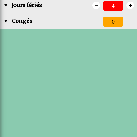
-
+
▼
Jours fériés
▼
Congés