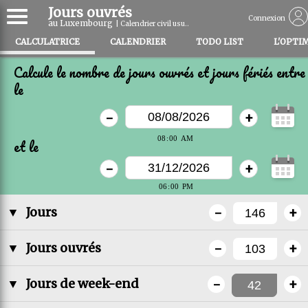
Jours ouvrés
Connexion
au Luxembourg
| Calendrier civil usu..
CALCULATRICE
CALENDRIER
TODO LIST
L'OPTI
Calcule le nombre de jours ouvrés et jours fériés entre
le
-
+
et le
-
+
-
+
▼
Jours
-
+
▼
Jours ouvrés
-
+
▼
Jours de week-end