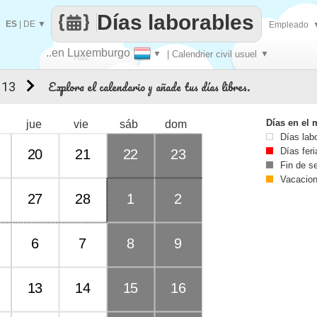
Días laborables
ES
|
DE
▼
Empleado
..en Luxemburgo
▼
| Calendrier civil usuel
▼
Haz
Explora el calendario y añade tus días libres.
 13
que
Días en el 
jue
vie
sáb
dom
Días lab
Días fer
20
21
22
23
Fin de 
Vacacio
27
28
1
2
6
7
8
9
13
14
15
16