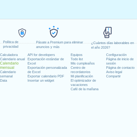
Política de
Pásate a Premium para eliminar
¿Cuántos días laborables en
privacidad
anuncios y más
el año 2026?
Calculadora
API for developers
Equipos
Configuración
Calendario anual
Exportación estándar de
Todo list
Página de inicio de
Calendario
Excel
Mis cumpleaños
sesión
mensual
Exportación personalizada
Centro de
Página de contacto
Calendario
de Excel
recordatorios
Aviso legal
semanal
Exportar calendario PDF
Mi planificación
Compartir
Data
Insertar un widget
El optimizador de
vacaciones
Café de la mañana