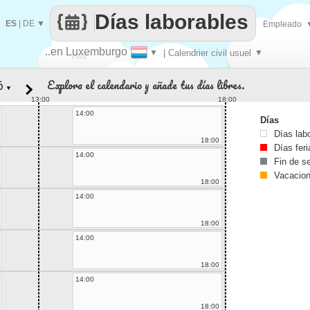
Días laborables
ES
|
DE
▼
Empleado
..en Luxemburgo
▼
| Calendrier civil usuel
▼
Haz
Explora el calendario y añade tus días libres.
▼
que
13:00
18:00
14:00
Días
Días lab
18:00
Días fer
14:00
Fin de 
Vacacio
18:00
14:00
18:00
14:00
18:00
14:00
18:00