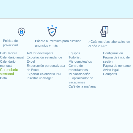
Política de
Pásate a Premium para eliminar
¿Cuántos días laborables en
privacidad
anuncios y más
el año 2026?
Calculadora
API for developers
Equipos
Configuración
Calendario anual
Exportación estándar de
Todo list
Página de inicio de
Calendario
Excel
Mis cumpleaños
sesión
mensual
Exportación personalizada
Centro de
Página de contacto
Calendario
de Excel
recordatorios
Aviso legal
semanal
Exportar calendario PDF
Mi planificación
Compartir
Data
Insertar un widget
El optimizador de
vacaciones
Café de la mañana