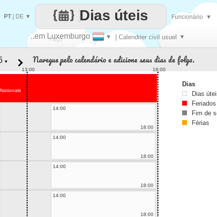
Dias úteis
PT
|
DE
▼
Funcionário
▼
..em Luxemburgo
▼
| Calendrier civil usuel
▼
Faça
Navegue pelo calendário e adicione seus dias de folga.
▼
cada
13:00
18:00
Dias
 Nationale
Dias úte
Feriados
14:00
Fim de 
Férias
18:00
14:00
18:00
14:00
18:00
14:00
18:00