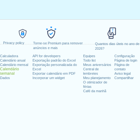
Privacy policy
Torne-se Premium para remover
Quantos dias úteis no ano de
anúncios e mais
2026?
Calculadora
API for developers
Equipes
Configuração
Calendário anual
Exportação padrão do Excel
Todo list
Página de login
Calendário mensal
Exportação personalizada do
Meus aniversários
Página de
Calendário
Excel
Central de
contato
semanal
Exportar calendário em PDF
lembretes
Aviso legal
Dados
Incorporar um widget
Meu planejamento
Compartilhar
O otimizador de
férias
Café da manhã