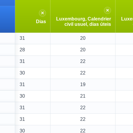
×
×
Luxembourg, Calendrier
Luxe
Dias
civil usuel, dias úteis
31
20
28
20
31
22
30
22
31
19
30
21
31
22
31
22
30
22