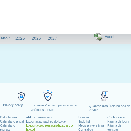
Excel
 ano :
2025
|
2026
|
2027
Privacy policy
Torne-se Premium para remover
Quantos dias úteis no ano de
anúncios e mais
2026?
Calculadora
API for developers
Equipes
Configuração
Calendário anual
Exportação padrão do Excel
Todo list
Página de login
Exportação personalizada do
Calendário
Meus aniversários
Página de
Excel
mensal
Central de
contato