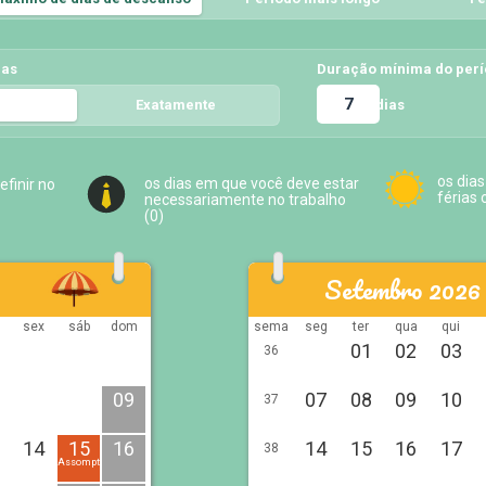
ias
Duração mínima do per
dias
Exatamente
5
os dias
os dias em que você deve estar
efinir no
férias 
necessariamente no trabalho
(
0
)
Setembro 2026
sex
sáb
dom
sema
seg
ter
qua
qui
01
02
03
36
09
07
08
09
10
37
14
15
16
14
15
16
17
38
Assomption