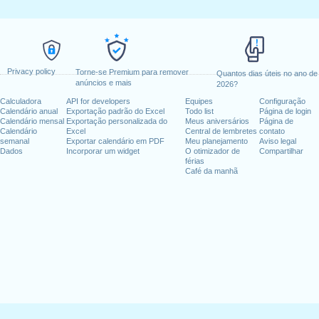
Privacy policy
Torne-se Premium para remover
Quantos dias úteis no ano de
anúncios e mais
2026?
Calculadora
API for developers
Equipes
Configuração
Calendário anual
Exportação padrão do Excel
Todo list
Página de login
Calendário mensal
Exportação personalizada do
Meus aniversários
Página de
Calendário
Excel
Central de lembretes
contato
semanal
Exportar calendário em PDF
Meu planejamento
Aviso legal
Dados
Incorporar um widget
O otimizador de
Compartilhar
férias
Café da manhã