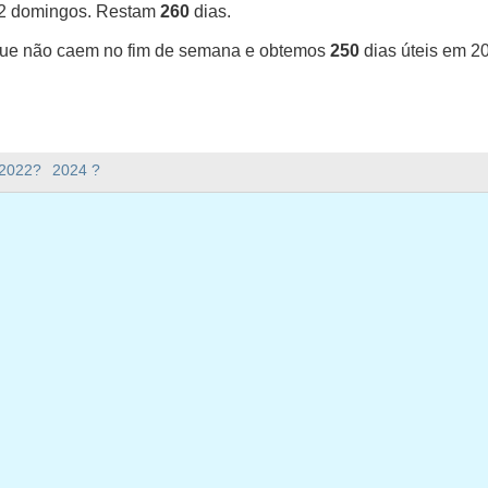
52 domingos. Restam
260
dias.
que não caem no fim de semana e obtemos
250
dias úteis em 2
23 em Luxemburgo (Calendrier civil usuel)?
 2022?
2024 ?
uxemburgo (Calendrier civil usuel).
ana há em 2023?
em 2023.
o e tem 365 dias.
ias úteis em 2023?
 em 2023.
ias úteis em 2023