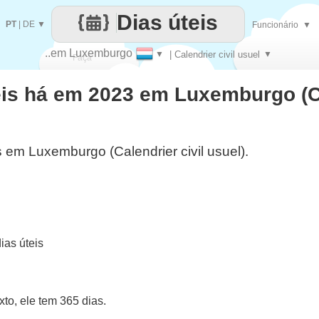
Dias úteis
PT
|
DE
▼
Funcionário
▼
..em Luxemburgo
▼
| Calendrier civil usuel
▼
Faça
eis há em 2023 em Luxemburgo (C
cada
s em Luxemburgo (Calendrier civil usuel).
as úteis
o, ele tem 365 dias.