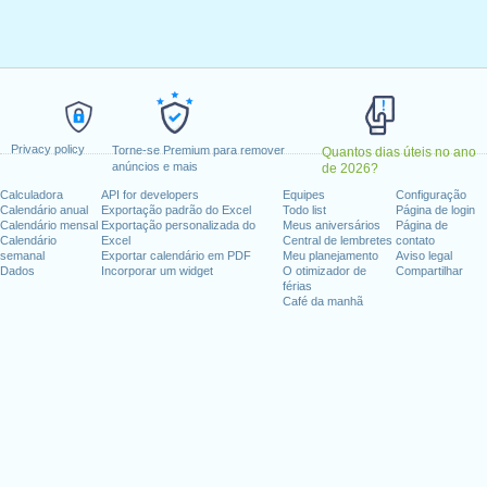
a, 10 abril, 2023
 1 maio, 2023
ra, 9 maio, 2023
eira, 18 maio, 2023
a-feira, 29 maio, 2023
 junho, 2023
gosto, 2023
Privacy policy
Torne-se Premium para remover
Quantos dias úteis no ano
embro, 2023
anúncios e mais
de 2026?
bro, 2023
Calculadora
API for developers
Equipes
Configuração
6 dezembro, 2023
Calendário anual
Exportação padrão do Excel
Todo list
Página de login
Calendário mensal
Exportação personalizada do
Meus aniversários
Página de
Calendário
Excel
Central de lembretes
contato
fim de semana
semanal
Exportar calendário em PDF
Meu planejamento
Aviso legal
Dados
Incorporar um widget
O otimizador de
Compartilhar
férias
, 2023
Café da manhã
dias úteis para 2023
n 2022 in Luxemburgo (Calendrier civil usuel)?
n 2024 in Luxemburgo (Calendrier civil usuel)?