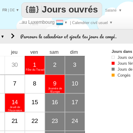
Jours ouvrés
FR
|
DE
▼
Salarié
▼
..au Luxembourg
▼
| Calendrier civil usuel
▼
Faire
Parcours le calendrier et ajoute tes jours de congé.
▼
que
Jours dans
jeu
ven
sam
dim
Jours ou
Jours fér
30
1
2
3
Jours de
Fête du Travail
Congés
7
8
9
10
Journée de
l’Europe
14
15
16
17
Jeudi de
l'Ascension
21
22
23
24