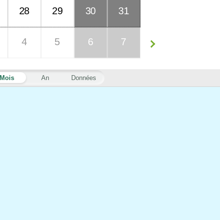
28
29
30
31
4
5
6
7
Mois
An
Données