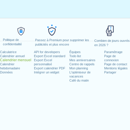
Politique de
Passez à Premium pour supprimer les
Combien de jours ouvrés
confidentialité
publicités et plus encore
en 2026 ?
Calculatrice
API for developers
Équipes
Paramétrage
Calendrier annuel
Export Excel standard
Todo list
Page de
Calendrier mensuel
Export Excel
Mes anniversaires
connexion
Calendrier
personnalisé
Centre de rappels
Page de contact
hebdomadaire
Export calendrier PDF
Mon planning
Mentions légales
Données
Intégrer un widget
L'optimiseur de
Partager
vacances
Café du matin