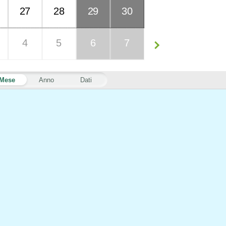
27
28
29
30
4
5
6
7
Mese
Anno
Dati