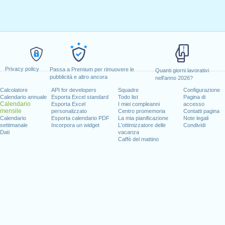
Privacy policy
Passa a Premium per rimuovere le
Quanti giorni lavorativi
pubblicità e altro ancora
nell'anno 2026?
Calcolatore
API for developers
Squadre
Configurazione
Calendario annuale
Esporta Excel standard
Todo list
Pagina di
Calendario
Esporta Excel
I miei compleanni
accesso
mensile
personalizzato
Centro promemoria
Contatti pagina
Calendario
Esporta calendario PDF
La mia pianificazione
Note legali
settimanale
Incorpora un widget
L'ottimizzatore delle
Condividi
Dati
vacanza
Caffè del mattino