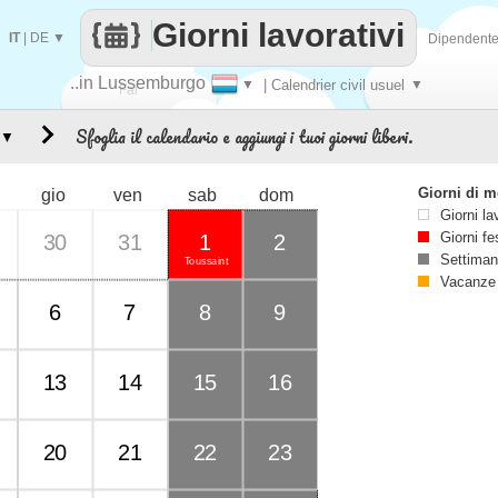
Giorni lavorativi
IT
|
DE
▼
Dipendent
..in Lussemburgo
▼
| Calendrier civil usuel
▼
Fai
Sfoglia il calendario e aggiungi i tuoi giorni liberi.
▼
contare
Giorni di 
gio
ven
sab
dom
Giorni la
Giorni fe
30
31
1
2
Settiman
Toussaint
Vacanze
6
7
8
9
13
14
15
16
20
21
22
23