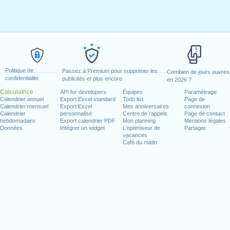
Politique de
Passez à Premium pour supprimer les
Combien de jours ouvrés
confidentialité
publicités et plus encore
en 2026 ?
Calculatrice
API for developers
Équipes
Paramétrage
Calendrier annuel
Export Excel standard
Todo list
Page de
Calendrier mensuel
Export Excel
Mes anniversaires
connexion
Calendrier
personnalisé
Centre de rappels
Page de contact
hebdomadaire
Export calendrier PDF
Mon planning
Mentions légales
Données
Intégrer un widget
L'optimiseur de
Partager
vacances
Café du matin