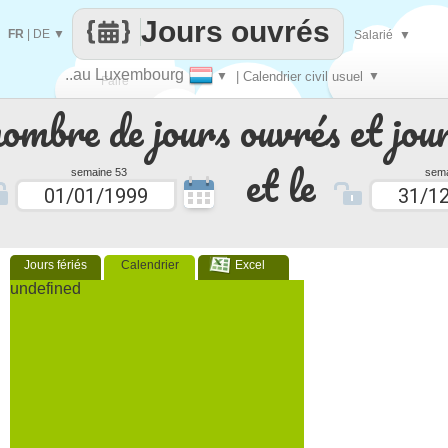
Jours ouvrés
FR
|
DE
▼
Salarié
▼
..au Luxembourg
▼
| Calendrier civil usuel
▼
Faire
nombre de jours ouvrés et jour
que
et le
semaine 53
sema
Jours fériés
Calendrier
Excel
undefined