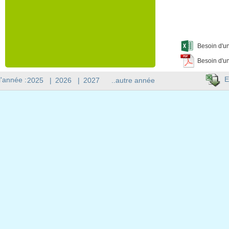
Besoin d'un
Besoin d'un
E
l'année :
2025
|
2026
|
2027
..autre année