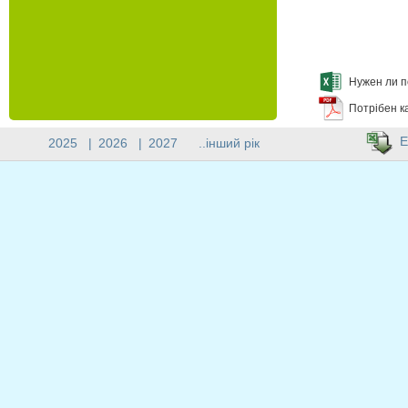
Нужен ли п
Потрібен к
E
2025
|
2026
|
2027
..інший рік