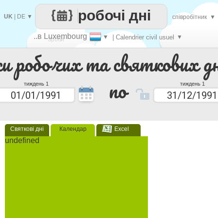
робочі дні
UK
|
DE
▼
співробітник
▼
..в Luxembourg
▼
| Calendrier civil usuel
▼
Зроби
ки робочих та святкових дн
кожен
по
тиждень 1
тиждень 1
Святкові дні
Календар
Excel
undefined