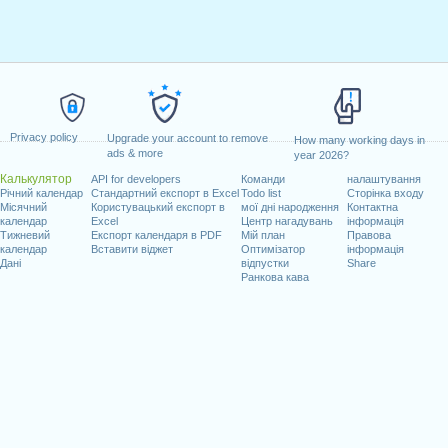
Privacy policy
Upgrade your account to remove
How many working days in
ads & more
year 2026?
Калькулятор
API for developers
Команди
налаштування
Річний календар
Стандартний експорт в Excel
Todo list
Сторінка входу
Місячний
Користувацький експорт в
мої дні народження
Контактна
календар
Excel
Центр нагадувань
інформація
Тижневий
Експорт календаря в PDF
Мій план
Правова
календар
Вставити віджет
Оптимізатор
інформація
Дані
відпустки
Share
Ранкова кава