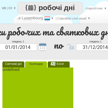
робочі дні
UK
|
DE
▼
співробітник
▼
..в Luxembourg
▼
| Calendrier civil usuel
▼
Зроби
ки робочих та святкових дн
кожен
по
тиждень 1
тиждень 1
Святкові дні
Календар
Excel
undefined