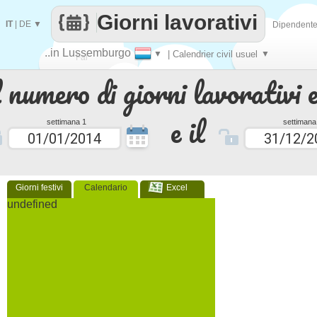
Giorni lavorativi
IT
|
DE
▼
Dipendent
..in Lussemburgo
▼
| Calendrier civil usuel
▼
Fai
 numero di giorni lavorativi e
contare
e il
settimana 1
settimana
Giorni festivi
Calendario
Excel
undefined