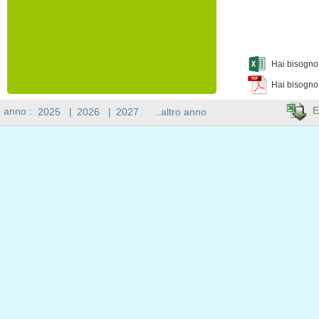
Hai bisogno 
Hai bisogno
E
n anno :
2025
|
2026
|
2027
..altro anno