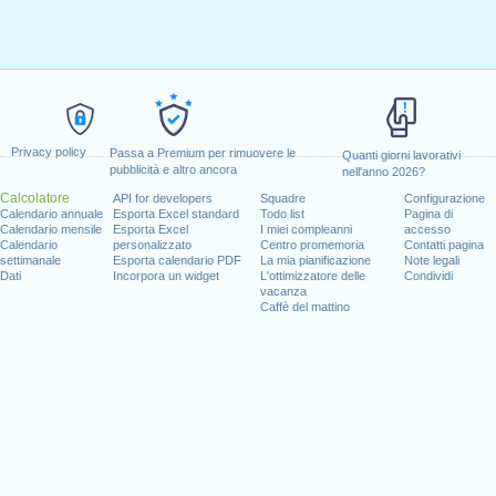
Privacy policy
Passa a Premium per rimuovere le
Quanti giorni lavorativi
pubblicità e altro ancora
nell'anno 2026?
Calcolatore
API for developers
Squadre
Configurazione
Calendario annuale
Esporta Excel standard
Todo list
Pagina di
Calendario mensile
Esporta Excel
I miei compleanni
accesso
Calendario
personalizzato
Centro promemoria
Contatti pagina
settimanale
Esporta calendario PDF
La mia pianificazione
Note legali
Dati
Incorpora un widget
L'ottimizzatore delle
Condividi
vacanza
Caffè del mattino