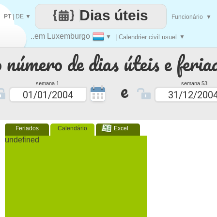
Dias úteis
PT
|
DE
▼
Funcionário
▼
..em Luxemburgo
▼
| Calendrier civil usuel
▼
 número de dias úteis e feria
e
semana 1
semana 53
Feriados
Calendário
Excel
undefined