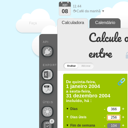
ago
11:44
08
☕
Café da manhã ▼
Calculadora
Calendário
Faça
Calcule o
cada
API
entre
EXPORT
Analisar
Adicionar
De
quinta-feira,
1 janeiro 2004
a
sexta-feira,
31 dezembro 2004
incluído, há :
ÚTEIS
-
+
Dias
▼
-
+
Dias úteis
▼
0
-
+
Fim de semana
▼