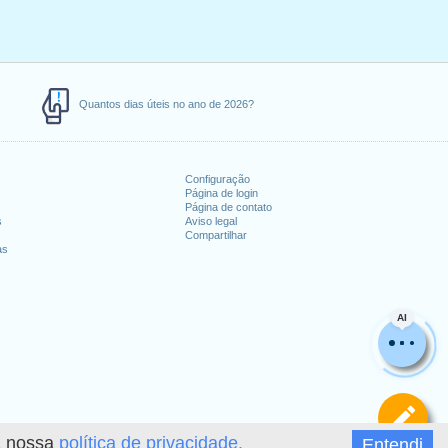
Quantos dias úteis no ano de 2026?
Configuração
Página de login
Página de contato
s
Aviso legal
Compartilhar
as
AI
De
 a nossa
política de privacidade.
Entendi