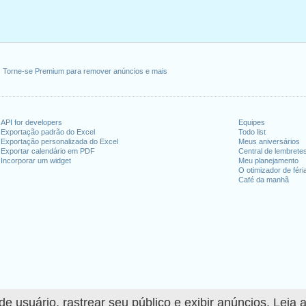
Torne-se Premium para remover anúncios e mais
API for developers
Equipes
Exportação padrão do Excel
Todo list
Exportação personalizada do Excel
Meus aniversários
Exportar calendário em PDF
Central de lembrete
Incorporar um widget
Meu planejamento
O otimizador de féri
Café da manhã
 usuário, rastrear seu público e exibir anúncios. Leia