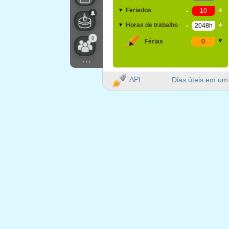
-
+
Feriados
▼
-
+
Horas de trabalho
▼
0
Férias
▼
...
API
Dias úteis em um