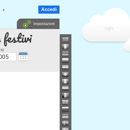
Accedi
e
▼
Impostazioni
ogni
 festivi
 52