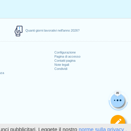
Quanti giorni lavorativi nell'anno 2026?
Configurazione
Pagina di accesso
Contatti pagina
Note legali
Condividi
nza
AI
Def
unci pubblicitari. Leggete il nostro
norme sulla privacy .