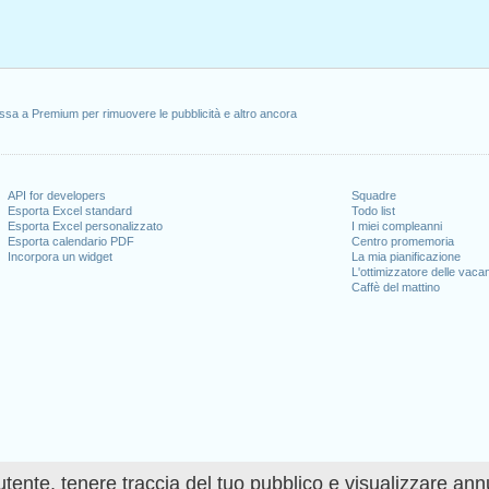
ssa a Premium per rimuovere le pubblicità e altro ancora
API for developers
Squadre
Esporta Excel standard
Todo list
Esporta Excel personalizzato
I miei compleanni
Esporta calendario PDF
Centro promemoria
Incorpora un widget
La mia pianificazione
L'ottimizzatore delle vaca
Caffè del mattino
utente, tenere traccia del tuo pubblico e visualizzare ann