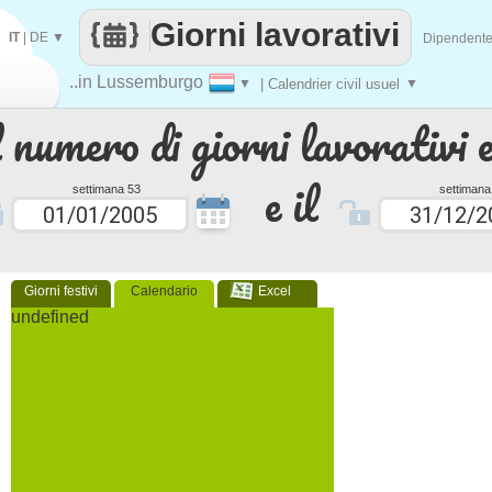
Giorni lavorativi
IT
|
DE
▼
Dipendent
..in Lussemburgo
▼
| Calendrier civil usuel
▼
 numero di giorni lavorativi e
e il
settimana 53
settimana
Giorni festivi
Calendario
Excel
undefined