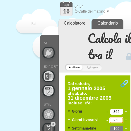
ago
04:54
10
☕
Caffè del mattino ▼
Calcolatore
Calendario
Fai
Calcola il
contare
API
tra il
EXPORT
Analizzare
Aggiungere
Dal
sabato,
1 gennaio 2005
al
sabato,
31 dicembre 2005
incluso, c'è:
UTILI
-
+
Giorni
▼
-
+
Giorni lavorativi
▼
0
-
+
Settimana-fine
▼