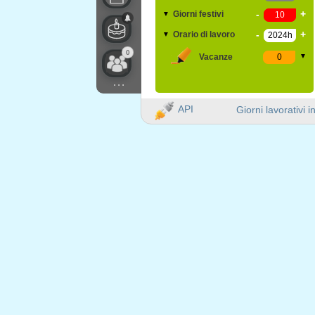
-
+
Giorni festivi
▼
-
+
Orario di lavoro
▼
0
Vacanze
▼
...
API
Giorni lavorativi i