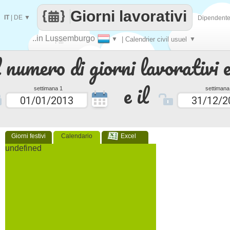
Giorni lavorativi
IT
|
DE
▼
Dipendent
..in Lussemburgo
▼
| Calendrier civil usuel
▼
Fai
 numero di giorni lavorativi e
contare
e il
settimana 1
settimana
Giorni festivi
Calendario
Excel
undefined