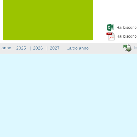
Hai bisogno 
Hai bisogno
E
n anno :
2025
|
2026
|
2027
..altro anno