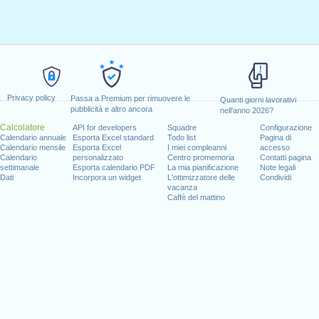
Privacy policy
Passa a Premium per rimuovere le
Quanti giorni lavorativi
pubblicità e altro ancora
nell'anno 2026?
Calcolatore
API for developers
Squadre
Configurazione
Calendario annuale
Esporta Excel standard
Todo list
Pagina di
Calendario mensile
Esporta Excel
I miei compleanni
accesso
Calendario
personalizzato
Centro promemoria
Contatti pagina
settimanale
Esporta calendario PDF
La mia pianificazione
Note legali
Dati
Incorpora un widget
L'ottimizzatore delle
Condividi
vacanza
Caffè del mattino